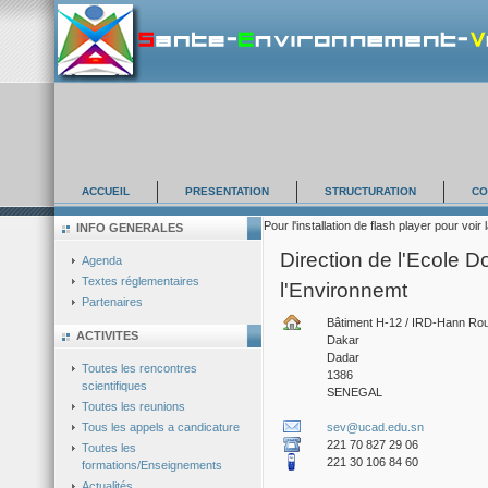
ACCUEIL
PRESENTATION
STRUCTURATION
CO
Pour l'installation de flash player pour voir 
INFO GENERALES
Direction de l'Ecole D
Agenda
Textes réglementaires
l'Environnemt
Partenaires
Bâtiment H-12 / IRD-Hann Rou
ACTIVITES
Dakar
Dadar
Toutes les rencontres
1386
scientifiques
SENEGAL
Toutes les reunions
Tous les appels a candicature
sev@ucad.edu.sn
221 70 827 29 06
Toutes les
221 30 106 84 60
formations/Enseignements
Actualités