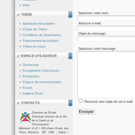
Infos
Saisissez votre nom :
THÈSE
Adresse e-mail :
Admission /Inscription
Charte de Thèse
Objet du message :
Conditions de Soutenance
Financement de la thèse
Thèse en cours
Saisissez votre message :
ESPACE UTILISATEUR
Doctorants
Enseignants-Chercheurs
Entreprises
Espace de communication
Forum
Gallerie Photo
Recevoir une copie de cet e-mail
CONTACTS
Envoyer
Direction de l'Ecole
Doctorale Science de la Vie,
de la Santé et de
l'Environnemt
Bâtiment H-12 / IRD-Hann Route des
Pères Maristes BP: 1386 - Dakar /