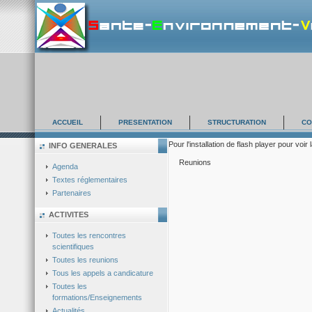
ACCUEIL
PRESENTATION
STRUCTURATION
CO
Pour l'installation de flash player pour voir 
INFO GENERALES
Reunions
Agenda
Textes réglementaires
Partenaires
ACTIVITES
Toutes les rencontres
scientifiques
Toutes les reunions
Tous les appels a candicature
Toutes les
formations/Enseignements
Actualités