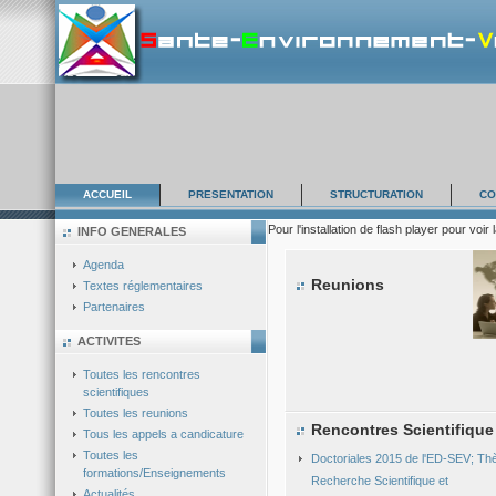
ACCUEIL
PRESENTATION
STRUCTURATION
CO
Pour l'installation de flash player pour voir 
INFO GENERALES
Agenda
Reunions
Textes réglementaires
Partenaires
ACTIVITES
Toutes les rencontres
scientifiques
Toutes les reunions
Rencontres Scientifique
Tous les appels a candicature
Toutes les
Doctoriales 2015 de l'ED-SEV; Th
formations/Enseignements
Recherche Scientifique et
Actualités