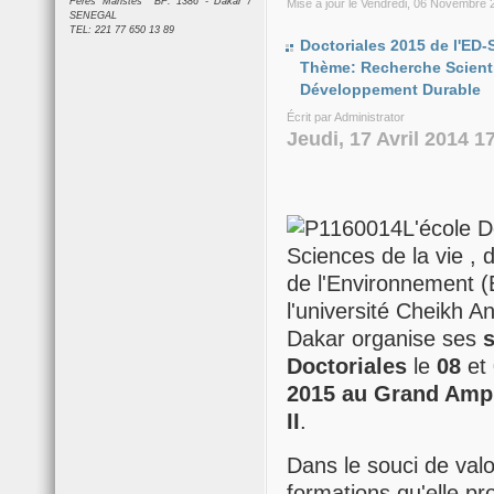
Pères Maristes BP: 1386 - Dakar /
Mise à jour le Vendredi, 06 Novembre 
SENEGAL
TEL: 221 77 650 13 89
Doctoriales 2015 de l'ED-
Thème: Recherche Scienti
Développement Durable
Écrit par Administrator
Jeudi, 17 Avril 2014 1
L'école D
Sciences de la vie , 
de l'Environnement 
l'université Cheikh A
Dakar organise ses
Doctoriales
le
08
et
2015 au Grand Amp
II
.
Dans le souci de valo
formations qu'elle p