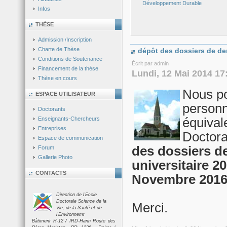
Développement Durable
Infos
THÈSE
Admission /Inscription
Charte de Thèse
dépôt des dossiers de d
Conditions de Soutenance
Écrit par admin
Financement de la thèse
Lundi, 12 Mai 2014 17
Thèse en cours
Nous po
ESPACE UTILISATEUR
personn
Doctorants
équivale
Enseignants-Chercheurs
Entreprises
Doctor
Espace de communication
des dossiers d
Forum
Gallerie Photo
universitaire 2
CONTACTS
Novembre 2016 
Direction de l'Ecole
Doctorale Science de la
Merci.
Vie, de la Santé et de
l'Environnemt
Bâtiment H-12 / IRD-Hann Route des