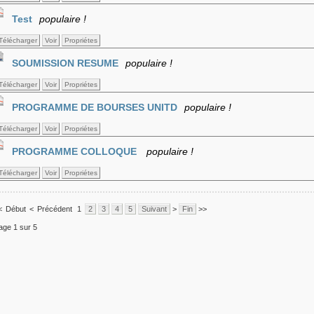
Test
populaire !
Télécharger
Voir
Propriétes
SOUMISSION RESUME
populaire !
Télécharger
Voir
Propriétes
PROGRAMME DE BOURSES UNITD
populaire !
Télécharger
Voir
Propriétes
PROGRAMME COLLOQUE
populaire !
Télécharger
Voir
Propriétes
<
Début
<
Précédent
1
2
3
4
5
Suivant
>
Fin
>>
age 1 sur 5