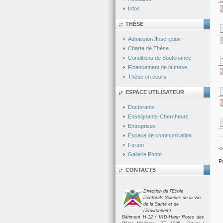
Infos
THÈSE
Admission /Inscription
Charte de Thèse
Conditions de Soutenance
Financement de la thèse
Thèse en cours
ESPACE UTILISATEUR
Doctorants
Enseignants-Chercheurs
Entreprises
Espace de communication
Forum
<
Gallerie Photo
P
CONTACTS
Direction de l'Ecole
Doctorale Science de la Vie,
de la Santé et de
l'Environnemt
Bâtiment H-12 / IRD-Hann Route des