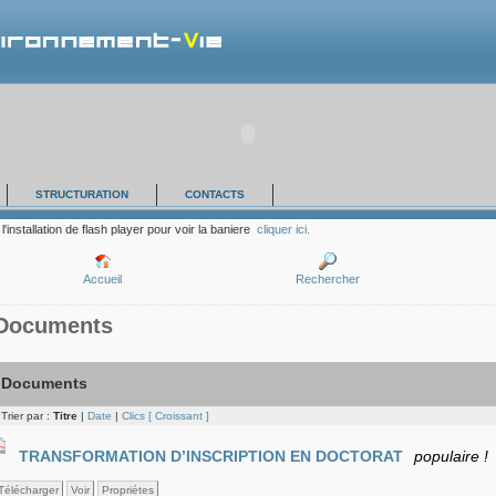
STRUCTURATION
CONTACTS
l'installation de flash player pour voir la baniere
cliquer ici.
Accueil
Rechercher
Documents
Documents
Trier par :
Titre
|
Date
|
Clics
[ Croissant ]
TRANSFORMATION D’INSCRIPTION EN DOCTORAT
populaire !
Télécharger
Voir
Propriétes